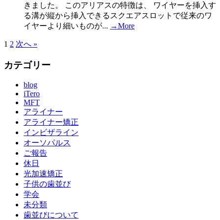
きました。 このアリアスの特徴は、 ワイヤーを挿入す
る溝が縦から挿入できるスクエアスロットで従来のワ
イヤーより細いものが...
→More
1
2
次へ »
カテゴリー
blog
iTero
MFT
アライナー
アライナー矯正
インビザライン
オーソパルス
ご報告
休日
光加速矯正
子供の歯並び
学会
未分類
歯並びについて