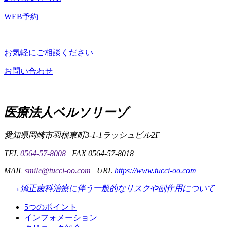
イ
ブ
WEB予約
お気軽にご相談ください
お問い合わせ
こ
の
医療法人ベルソリーゾ
ペ
ー
ジ
愛知県岡崎市羽根東町3-1-1
ラッシュビル2F
の
先
TEL
0564-57-8008
FAX 0564-57-8018
頭
MAIL
smile@tucci-oo.com
URL
https://www.tucci-oo.com
に
戻
→矯正歯科治療に伴う一般的なリスクや副作用について
る
5つのポイント
インフォメーション