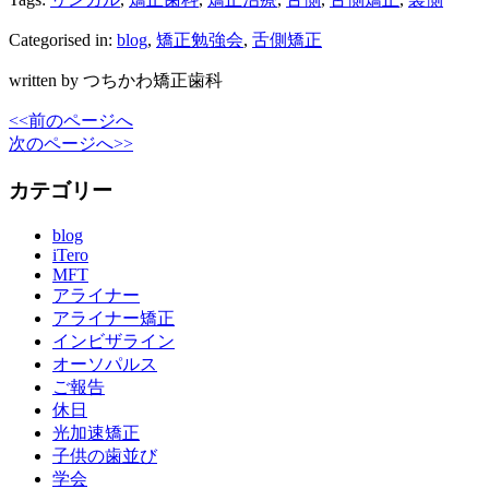
Categorised in:
blog
,
矯正勉強会
,
舌側矯正
written by つちかわ矯正歯科
<<前のページへ
次のページへ>>
カテゴリー
blog
iTero
MFT
アライナー
アライナー矯正
インビザライン
オーソパルス
ご報告
休日
光加速矯正
子供の歯並び
学会