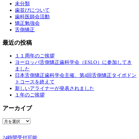
未分類
歯並びについて
歯科医師会活動
矯正勉強会
舌側矯正
最近の投稿
１１周年のご挨拶
ヨーロッパ舌側矯正歯科学会（ESLO）に参加してき
ました
日本舌側矯正歯科学会主催、第4回舌側矯正タイポドン
トコースを終えて
新しいアライナーが発表されました
１年のご挨拶
アーカイブ
ア
ー
カ
24時間受付可能