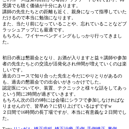
受講でも聴く価値が十分にあります。
講師の先生たちとの距離も近く、親身になって指導していた
だけるので本当に勉強になります。
また、当たり前になっていることや、忘れていることなどブ
ラッシュアップにも最適です。
もちろん、ワイヤーベンディングもしっかり行ってきまし
た。
初日の夜は懇親会となり、お酒が入りますと益々講師や参加
者の先生たちとの交流が活発化され仲間が増えていくのは楽
しいです。
過去のコースで知り合った先生と今だにやりとりがあるの
も、過去の懇親会での出会いがきっかけでした。
認定医についてや、装置、テクニックと様々な話をしてあっ
という間に2時間が過ぎていきます。
もちろん次の日の9時には会場にシラフで参加しなければな
りませんので、皆早め？に切り上げているはずですw
２日間で16時間の長丁場ですが、本当に有意義な２日間でし
た。
Tags:
リンガル
,
矯正歯科
,
矯正治療
,
舌側
,
舌側矯正
,
裏側