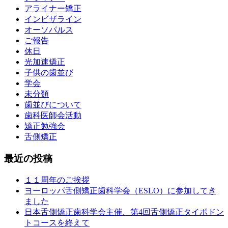
アライナー矯正
インビザライン
オーソパルス
ご報告
休日
光加速矯正
子供の歯並び
学会
未分類
歯並びについて
歯科医師会活動
矯正勉強会
舌側矯正
最近の投稿
１１周年のご挨拶
ヨーロッパ舌側矯正歯科学会（ESLO）に参加してき
ました
日本舌側矯正歯科学会主催、第4回舌側矯正タイポドン
トコースを終えて