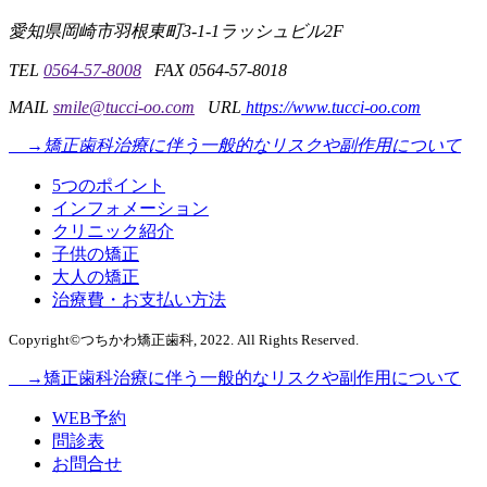
愛知県岡崎市羽根東町3-1-1
ラッシュビル2F
TEL
0564-57-8008
FAX 0564-57-8018
MAIL
smile@tucci-oo.com
URL
https://www.tucci-oo.com
→矯正歯科治療に伴う一般的なリスクや副作用について
5つのポイント
インフォメーション
クリニック紹介
子供の矯正
大人の矯正
治療費・お支払い方法
Copyright©つちかわ矯正歯科, 2022. All Rights Reserved.
→矯正歯科治療に伴う一般的なリスクや副作用について
WEB予約
問診表
お問合せ