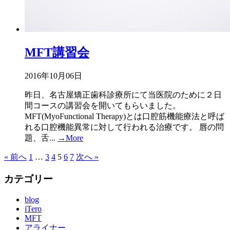
MFT講習会
2016年10月06日
昨日、名古屋矯正歯科診療所にて当医院のために２日
間コースの講習会を開いてもらいました。
MFT(MyoFunctional Therapy)とは口腔筋機能療法と呼ば
れる口腔機能異常に対して行われる治療です。 唇の問
題、舌...
→More
« 前へ
1
…
3
4
5
6
7
次へ »
カテゴリー
blog
iTero
MFT
アライナー