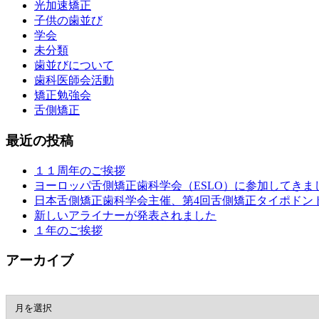
光加速矯正
子供の歯並び
学会
未分類
歯並びについて
歯科医師会活動
矯正勉強会
舌側矯正
最近の投稿
１１周年のご挨拶
ヨーロッパ舌側矯正歯科学会（ESLO）に参加してきま
日本舌側矯正歯科学会主催、第4回舌側矯正タイポドン
新しいアライナーが発表されました
１年のご挨拶
アーカイブ