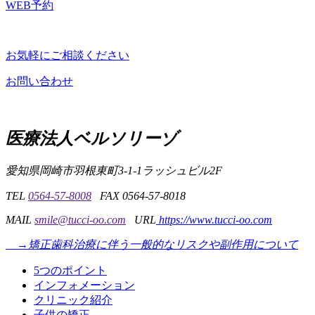
WEB予約
お気軽にご相談ください
お問い合わせ
こ
の
医療法人ベルソリーゾ
ペ
ー
ジ
愛知県岡崎市羽根東町3-1-1
ラッシュビル2F
の
先
TEL
0564-57-8008
FAX 0564-57-8018
頭
MAIL
smile@tucci-oo.com
URL
https://www.tucci-oo.com
に
戻
→矯正歯科治療に伴う一般的なリスクや副作用について
る
5つのポイント
インフォメーション
クリニック紹介
子供の矯正