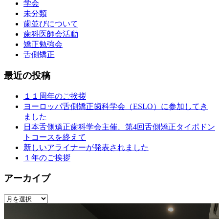
学会
未分類
歯並びについて
歯科医師会活動
矯正勉強会
舌側矯正
最近の投稿
１１周年のご挨拶
ヨーロッパ舌側矯正歯科学会（ESLO）に参加してき
ました
日本舌側矯正歯科学会主催、第4回舌側矯正タイポドン
トコースを終えて
新しいアライナーが発表されました
１年のご挨拶
アーカイブ
ア
ー
カ