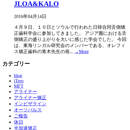
JLOA&KALO
2016年04月14日
４月９日、１０日とソウルで行われた日韓合同舌側矯
正歯科学会に参加してきました。 アジア圏における舌
側矯正の盛り上がりを大いに感じた学会でした。 今回
は、東海リンガル研究会のメンバーである、オレフィ
ス矯正歯科の青木先生の発...
→More
カテゴリー
blog
iTero
MFT
アライナー
アライナー矯正
インビザライン
オーソパルス
ご報告
休日
光加速矯正