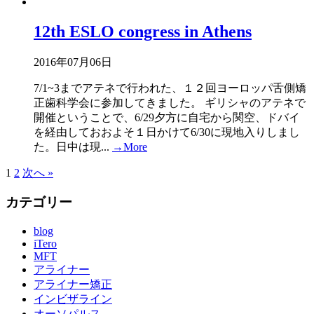
12th ESLO congress in Athens
2016年07月06日
7/1~3までアテネで行われた、１２回ヨーロッパ舌側矯
正歯科学会に参加してきました。 ギリシャのアテネで
開催ということで、6/29夕方に自宅から関空、ドバイ
を経由しておおよそ１日かけて6/30に現地入りしまし
た。日中は現...
→More
1
2
次へ »
カテゴリー
blog
iTero
MFT
アライナー
アライナー矯正
インビザライン
オーソパルス