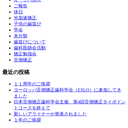
ご報告
休日
光加速矯正
子供の歯並び
学会
未分類
歯並びについて
歯科医師会活動
矯正勉強会
舌側矯正
最近の投稿
１１周年のご挨拶
ヨーロッパ舌側矯正歯科学会（ESLO）に参加してき
ました
日本舌側矯正歯科学会主催、第4回舌側矯正タイポドン
トコースを終えて
新しいアライナーが発表されました
１年のご挨拶