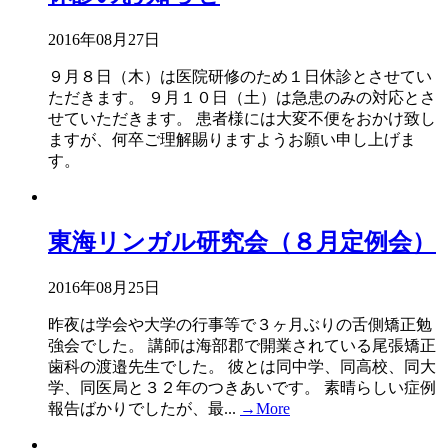
2016年08月27日
９月８日（木）は医院研修のため１日休診とさせてい
ただきます。 ９月１０日（土）は急患のみの対応とさ
せていただきます。 患者様には大変不便をおかけ致し
ますが、何卒ご理解賜りますようお願い申し上げま
す。
東海リンガル研究会（８月定例会）
2016年08月25日
昨夜は学会や大学の行事等で３ヶ月ぶりの舌側矯正勉
強会でした。 講師は海部郡で開業されている尾張矯正
歯科の渡邉先生でした。 彼とは同中学、同高校、同大
学、同医局と３２年のつきあいです。 素晴らしい症例
報告ばかりでしたが、最...
→More