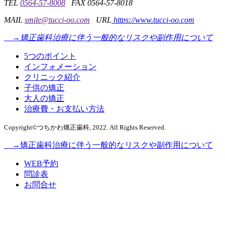
TEL
0564-57-8008
FAX 0564-57-8018
MAIL
smile@tucci-oo.com
URL
https://www.tucci-oo.com
→矯正歯科治療に伴う一般的なリスクや副作用について
5つのポイント
インフォメーション
クリニック紹介
子供の矯正
大人の矯正
治療費・お支払い方法
Copyright©つちかわ矯正歯科, 2022. All Rights Reserved.
→矯正歯科治療に伴う一般的なリスクや副作用について
WEB予約
問診表
お問合せ