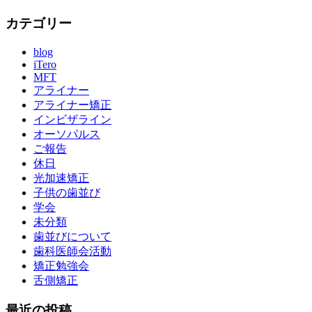
カテゴリー
blog
iTero
MFT
アライナー
アライナー矯正
インビザライン
オーソパルス
ご報告
休日
光加速矯正
子供の歯並び
学会
未分類
歯並びについて
歯科医師会活動
矯正勉強会
舌側矯正
最近の投稿