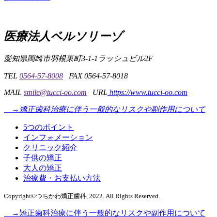
医療法人ベルソリーゾ
愛知県岡崎市羽根東町3-1-1
ラッシュビル2F
TEL
0564-57-8008
FAX 0564-57-8018
MAIL
smile@tucci-oo.com
URL
https://www.tucci-oo.com
→矯正歯科治療に伴う一般的なリスクや副作用について
5つのポイント
インフォメーション
クリニック紹介
子供の矯正
大人の矯正
治療費・お支払い方法
Copyright©つちかわ矯正歯科, 2022. All Rights Reserved.
→矯正歯科治療に伴う一般的なリスクや副作用について