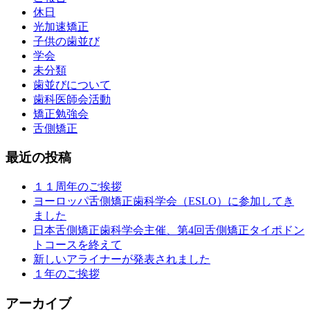
休日
光加速矯正
子供の歯並び
学会
未分類
歯並びについて
歯科医師会活動
矯正勉強会
舌側矯正
最近の投稿
１１周年のご挨拶
ヨーロッパ舌側矯正歯科学会（ESLO）に参加してき
ました
日本舌側矯正歯科学会主催、第4回舌側矯正タイポドン
トコースを終えて
新しいアライナーが発表されました
１年のご挨拶
アーカイブ