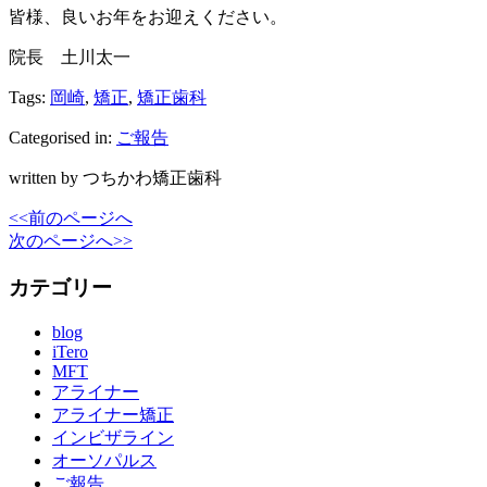
皆様、良いお年をお迎えください。
院長 土川太一
Tags:
岡崎
,
矯正
,
矯正歯科
Categorised in:
ご報告
written by つちかわ矯正歯科
<<前のページへ
次のページへ>>
カテゴリー
blog
iTero
MFT
アライナー
アライナー矯正
インビザライン
オーソパルス
ご報告