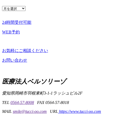
ア
ー
カ
24時間受付可能
イ
ブ
WEB予約
お気軽にご相談ください
お問い合わせ
こ
の
医療法人ベルソリーゾ
ペ
ー
ジ
愛知県岡崎市羽根東町3-1-1
ラッシュビル2F
の
先
TEL
0564-57-8008
FAX 0564-57-8018
頭
MAIL
smile@tucci-oo.com
URL
https://www.tucci-oo.com
に