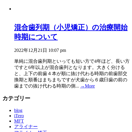
混合歯列期（小児矯正）の治療開始
時期について
2022年12月21日 10:07 pm
単純に混合歯列期といっても短い方で4年ほど、長い方
ですと6年以上が混合歯列となります。大きく分ける
と、上下の前歯４本が順に抜け代わる時期の前歯部交
換期と順番はまちまちですが犬歯から６歳臼歯の前の
歯までの抜け代わる時期の側...
→More
カテゴリー
blog
iTero
MFT
アライナー