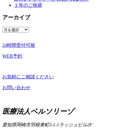
１年のご挨拶
アーカイブ
ア
ー
カ
24時間受付可能
イ
ブ
WEB予約
お気軽にご相談ください
お問い合わせ
こ
の
医療法人ベルソリーゾ
ペ
ー
ジ
愛知県岡崎市羽根東町3-1-1
ラッシュビル2F
の