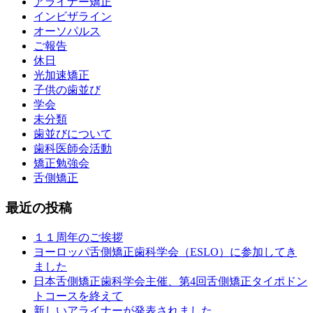
アライナー矯正
インビザライン
オーソパルス
ご報告
休日
光加速矯正
子供の歯並び
学会
未分類
歯並びについて
歯科医師会活動
矯正勉強会
舌側矯正
最近の投稿
１１周年のご挨拶
ヨーロッパ舌側矯正歯科学会（ESLO）に参加してき
ました
日本舌側矯正歯科学会主催、第4回舌側矯正タイポドン
トコースを終えて
新しいアライナーが発表されました